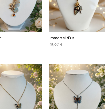
r
Immortel d'Or
48,00 €