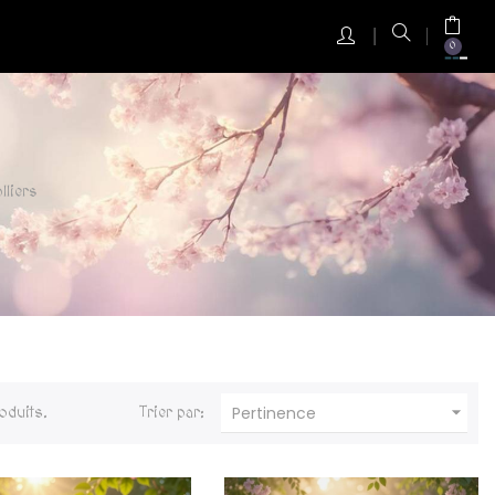
0
lliers

Pertinence
roduits.
Trier par: