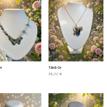
Or
Tārā Or
58,00 €