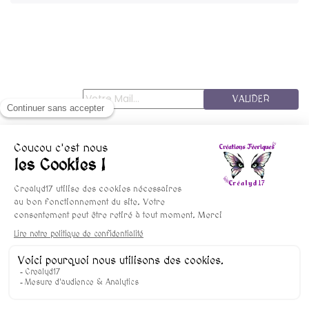
VALIDER
© copyright 2015-2025 Crealyd17 - Les FéesMininines
Mentions Légales
Conditions De Vente