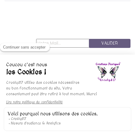
VALIDER
© copyright 2015-2025 Crealyd17 - Les FéesMininines
Mentions Légales
Conditions De Vente