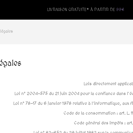
LIVRAISON GRATUITE* À PARTIR DE
99€
légales
égales
Lois directement applica
Loi n° 2004-575 du 21 juin 2004 pour la confiance dans l’éco
Loi n° 78-17 du 6 janvier 1978 relative à l’informatique, aux fic
Code de la consommation : art. L. 11
Code général des impôts : art
Loi n° 82-652 du 29 juillet 1982 sur la communicat