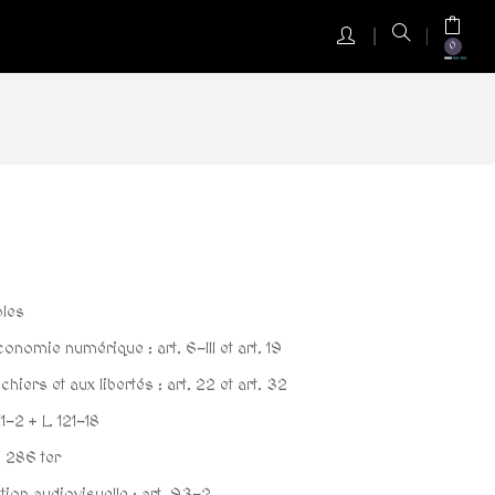
0
bles
nomie numérique : art. 6-III et art. 19
hiers et aux libertés : art. 22 et art. 32
1-2 + L. 121-18
. 286 ter
ion audiovisuelle : art. 93-2