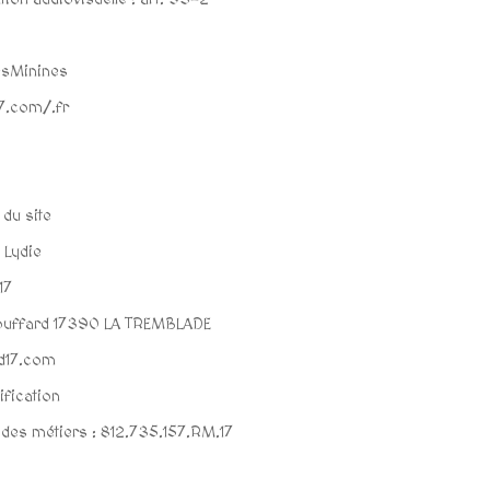
esMinines
17.com/.fr
:
 du site
 Lydie
17
 bouffard 17390 LA TREMBLADE
yd17.com
ification
 des métiers : 812.735.157.RM.17
( 17 )