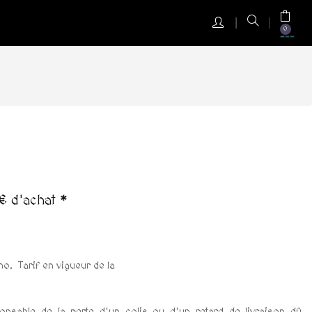
0
€ d'achat *
o. Tarif en vigueur de la
onsable de la perte d'un colis ou d'un retard de livraison dû