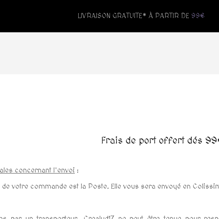
LIVRAISON GRATUITE* À PARTIR DE
99€
Frais de port offert dés 99
ales concernant l'envoi
:
 de votre commande est la Poste. Elle vous sera envoyé en Colissim
ns par un transporteur, Crealyd17 ne peut être tenue pour resp