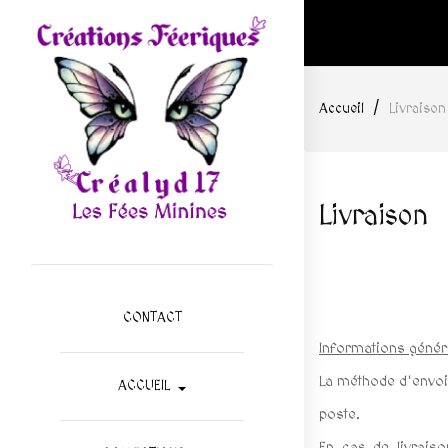
Accueil
Livraison
Livraison
CONTACT
Informations génér
La méthode d'envoi
ACCUEIL
poste.
En cas de livraiso