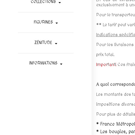
COLLECTIONS
exclusivement à une 
Pour le transporteu
FIGURINES
** Le tarif peut va
Indications spécifi
ZÉNITUDE
Pour les livraisons
prix total.
INFORMATIONS
Important!
Ces frais
A quoi corresponden
Les montants des ta
impositions diverse
Pour plus de détail
* France Métropo
* Les bougies, par