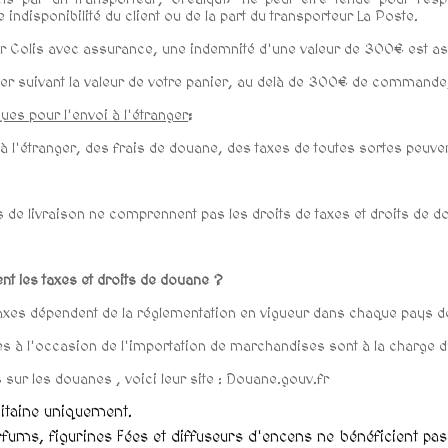
indisponibilité du client ou de la part du transporteur La Poste.
r Colis avec assurance, une indemnité d'une valeur de 300€ est ass
rier suivant la valeur de votre panier, au delà de 300€ de command
ques pour l'envoi à l'étranger
:
 à l'étranger, des frais de douane, des taxes de toutes sortes peuv
 de livraison ne comprennent pas les droits de taxes et droits de dou
t les taxes et droits de douane ?
xes dépendent de la réglementation en vigueur dans chaque pays de 
s à l'occasion de l'importation de marchandises sont à la charge du
s sur les douanes , voici leur site : Douane.gouv.fr
litaine uniquement.
fums, figurines Fées et diffuseurs d'encens ne bénéficient pas 