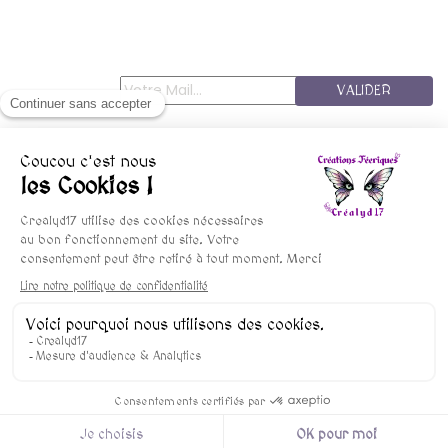
VALIDER
© copyright 2015-2025 Crealyd17 - Les FéesMininines
Mentions Légales
Conditions De Vente