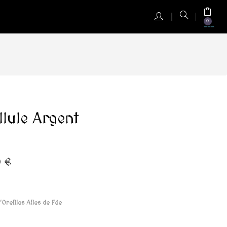
0
llule Argent
0 €
'Oreilles Ailes de Fée