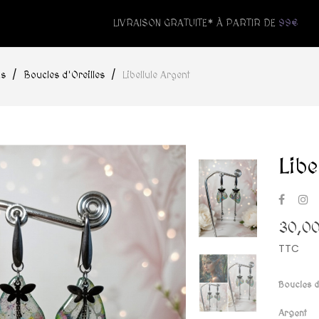
LIVRAISON GRATUITE* À PARTIR DE
99€
ns
Boucles d'Oreilles
Libellule Argent
Libe
30,0
TTC
Boucles d
Argent