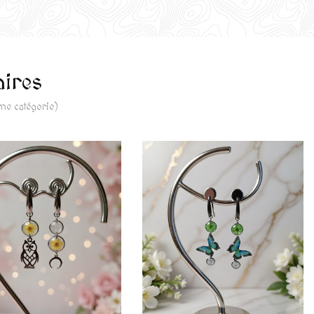
aires
ême catégorie)