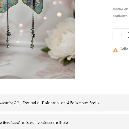
Même en p
couleurs 
Cette

CB , Paypal et Paiement en 4 Fois sans frais.
Sécurisé
Choix de livraison multiple
e livraison