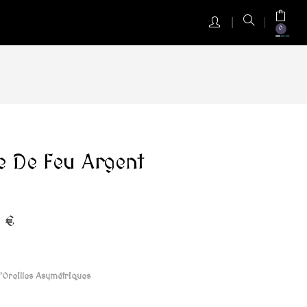
0
e De Feu Argent
 €
'Oreilles Asymétriques