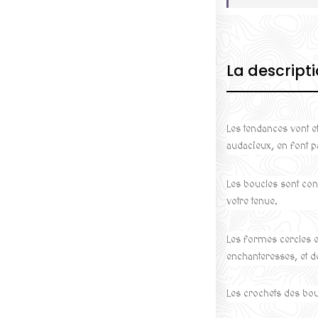
La descript
Les tendances vont e
audacieux, en font p
Les boucles sont co
votre tenue.
Les formes cercles e
enchanteresses, et d
Les crochets des bou