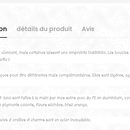
ion
détails du produit
Avis
t viennent, mais certaines laissent une empreinte indélébile. Les boucles
artie !
nçues pour être différentes mais complémentaires. Elles
sont légères, ag
t lune sont faites à la main par mes soins avec du fil en aluminium, co
e pigments colorés, fleurs séchées, irisé orange.
cles d'oreilles et charms sont en acier inoxydable.