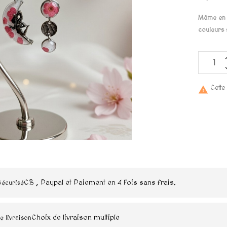
Même en p
couleurs 
Cette

CB , Paypal et Paiement en 4 Fois sans frais.
Sécurisé
Choix de livraison multiple
e livraison