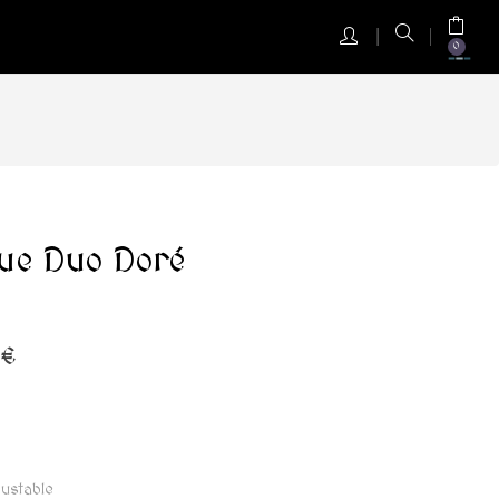
0
ue Duo Doré
 €
ustable