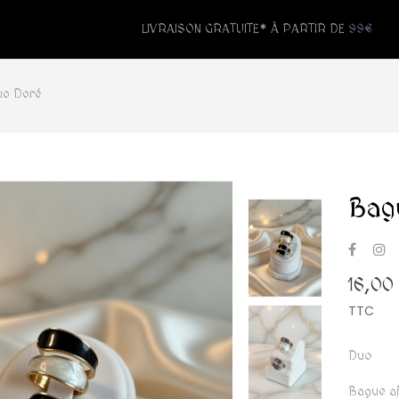
LIVRAISON GRATUITE* À PARTIR DE
99€
uo Doré
Bag
16,00
TTC
Duo
Bague aj