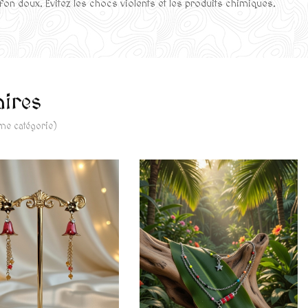
fon doux. Évitez les chocs violents et les produits chimiques.
aires
ême catégorie)