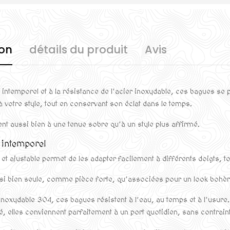
ion
détails du produit
Avis
intemporel et à la résistance de l’acier inoxydable, ces bagues se p
à votre style, tout en conservant son éclat dans le temps.
ent aussi bien à une tenue sobre qu’à un style plus affirmé.
t intemporel
et ajustable permet de les adapter facilement à différents doigts, to
ussi bien seule, comme pièce forte, qu’associées pour un look bohè
inoxydable 304, ces bagues résistent à l’eau, au temps et à l’usure.
té, elles conviennent parfaitement à un port quotidien, sans contrain