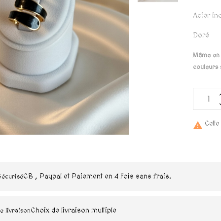
Acier in
Doré
Même en p
couleurs 
Cette

CB , Paypal et Paiement en 4 Fois sans frais.
Sécurisé
Choix de livraison multiple
e livraison