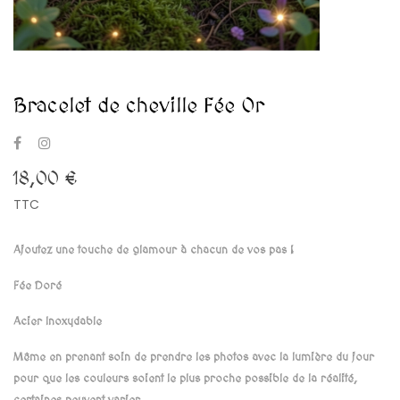
Bracelet de cheville Fée Or
18,00 €
TTC
Ajoutez une touche de glamour à chacun de vos pas
!
Fée Doré
Acier Inoxydable
Même en prenant soin de prendre les photos avec la lumière du jour
pour que les couleurs soient le plus proche possible de la réalité,
certaines peuvent varier.