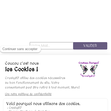
VALIDER
© copyright 2015-2025 Crealyd17 - Les FéesMininines
Mentions Légales
Conditions De Vente