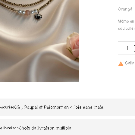
Orangé
Même en p
couleurs 
Cette

CB , Paypal et Paiement en 4 Fois sans frais.
Sécurisé
Choix de livraison multiple
e livraison