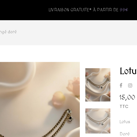
LIVRAISON GRATUITE* À PARTIR DE
99€
angé doré
Lot
15,00
TTC
Lotus
Doré