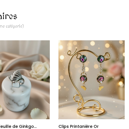
aires
ême catégorie)
uille de Ginkgo...
Clips Printanière Or