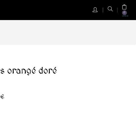
0
us orangé doré
 €