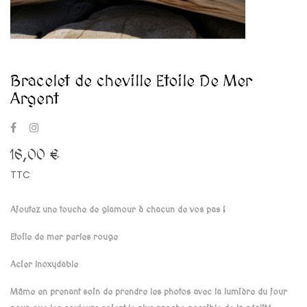
Bracelet de cheville Etoile De Mer
Argent
16,00 €
TTC
Ajoutez une touche de glamour à chacun de vos pas !
Etoile de mer perles rouge
Acier Inoxydable
Même en prenant soin de prendre les photos avec la lumière du jour