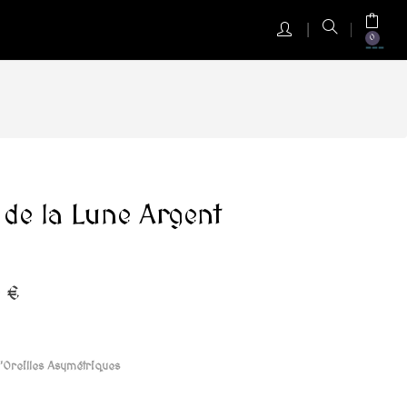
0
e de la Lune Argent
 €
'Oreilles Asymétriques