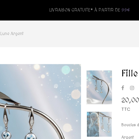
LIVRAISON GRATUITE* À PARTIR DE
99€
a Lune Argent
Fill
20,00
TTC
Boucles d
Argent